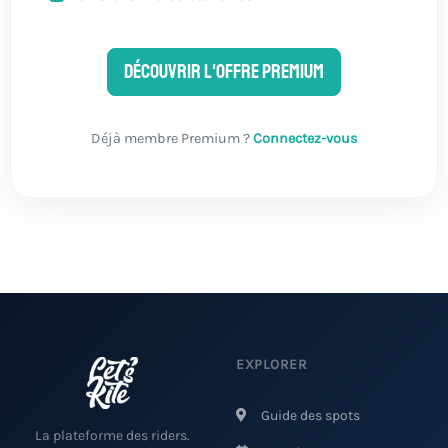
Découvrir l'offre Premium
Déjà membre Premium ?
Connectez-vous
EXPLORER
Guide des spots
La plateforme des riders.