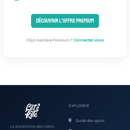
Découvrir l'offre Premium
Déjà membre Premium ?
Connectez-vous
EXPLORER
Guide des spots
La plateforme des riders.