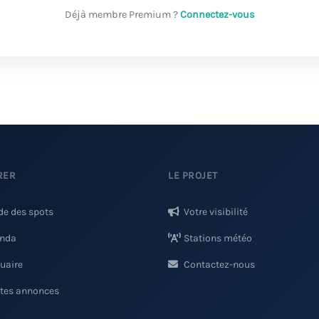
Déjà membre Premium ?
Connectez-vous
RER
LE PROJET
de des spots
Votre visibilité
nda
Stations météo
uaire
Contactez-nous
ites annonces