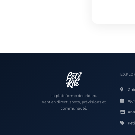
EXPLO
Gui
La plateforme des riders.
Age
Vent en direct, spots, prévisions et
communauté.
Ann
Pet