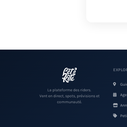
EXPLO
Gui
La plateforme des riders.
Age
Vent en direct, spots, prévisions et
communauté.
Ann
Pet