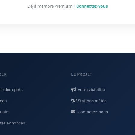
Déjà membre Premium ?
Connectez-vous
RER
LE PROJET
de des spots
Votre visibilité
nda
Stations météo
uaire
Contactez-nous
ites annonces