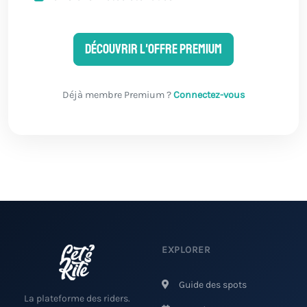
Découvrir l'offre Premium
Déjà membre Premium ?
Connectez-vous
EXPLORER
Guide des spots
La plateforme des riders.