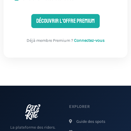
Découvrir l'offre Premium
Déjà membre Premium ?
Connectez-vous
EXPLORER
Guide des spots
La plateforme des riders.