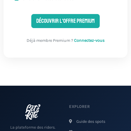
Découvrir l'offre Premium
Déjà membre Premium ?
Connectez-vous
EXPLORER
Guide des spots
La plateforme des riders.