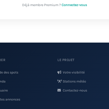
Déjà membre Premium ?
Connectez-vous
RER
LE PROJET
de des spots
Votre visibilité
nda
Stations météo
uaire
Contactez-nous
ites annonces