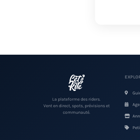
EXPLO
Gui
La plateforme des riders.
Age
Vent en direct, spots, prévisions et
communauté.
Ann
Pet