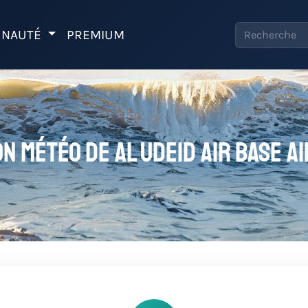
NAUTÉ
PREMIUM
on météo de Al Udeid Air Base A