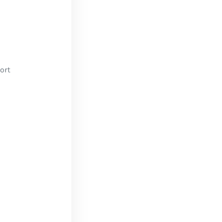
ort
s