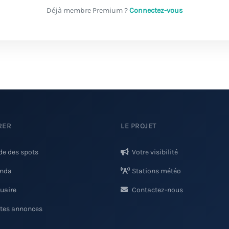
Déjà membre Premium ?
Connectez-vous
RER
LE PROJET
de des spots
Votre visibilité
nda
Stations météo
uaire
Contactez-nous
ites annonces