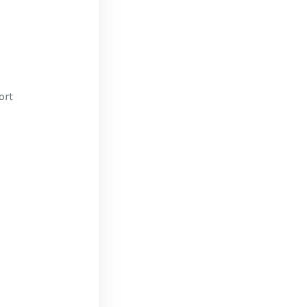
ort
s