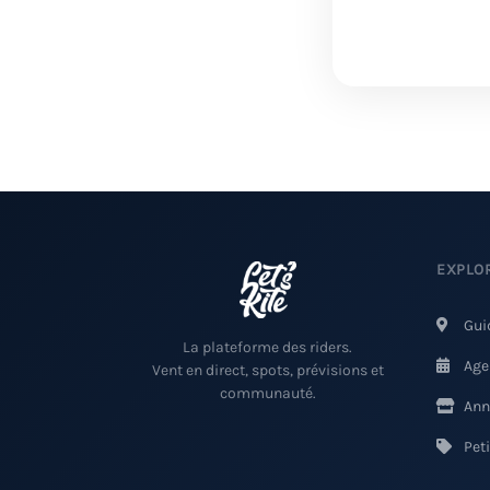
EXPLO
Gui
La plateforme des riders.
Age
Vent en direct, spots, prévisions et
communauté.
Ann
Pet