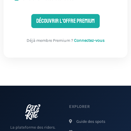
Découvrir l'offre Premium
Déjà membre Premium ?
Connectez-vous
EXPLORER
Guide des spots
La plateforme des riders.