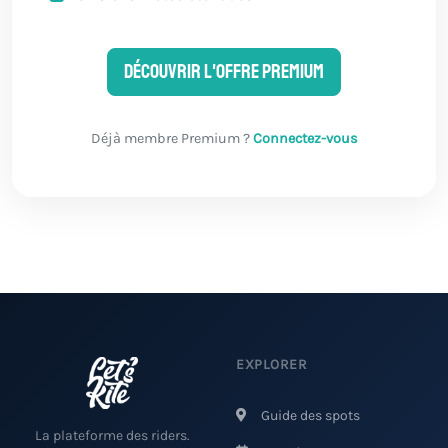
Découvrir l'offre Premium
Déjà membre Premium ?
Connectez-vous
EXPLORER
Guide des spots
La plateforme des riders.