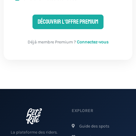
Découvrir l'offre Premium
Déjà membre Premium ?
Connectez-vous
EXPLORER
Guide des spots
La plateforme des riders.