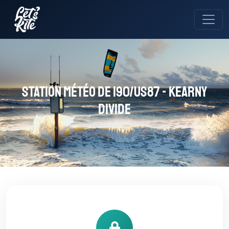
Station météo de I90/US87 - Kearny
Divide