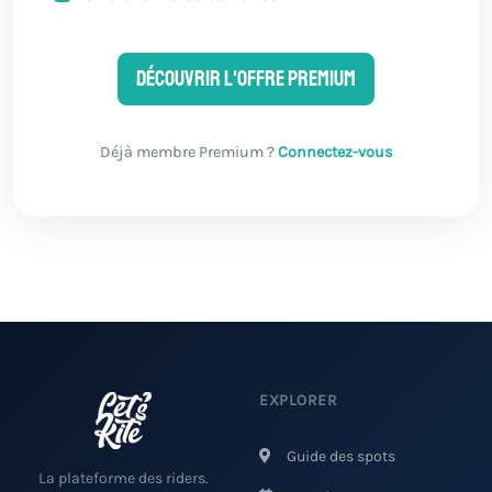
Découvrir l'offre Premium
Déjà membre Premium ?
Connectez-vous
EXPLORER
Guide des spots
La plateforme des riders.