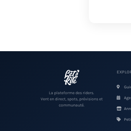
EXPLO
Gui
La plateforme des riders.
Age
Vent en direct, spots, prévisions et
communauté.
Ann
Pet