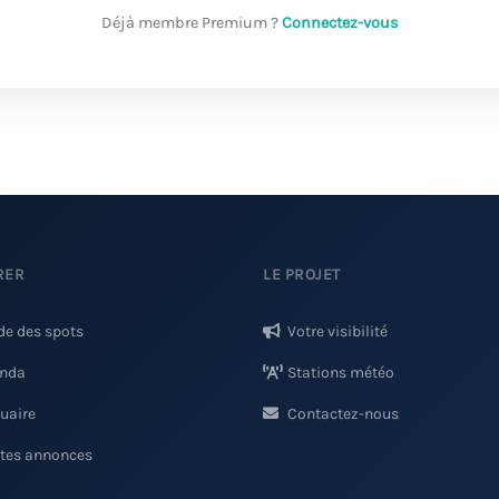
Déjà membre Premium ?
Connectez-vous
RER
LE PROJET
de des spots
Votre visibilité
nda
Stations météo
uaire
Contactez-nous
ites annonces