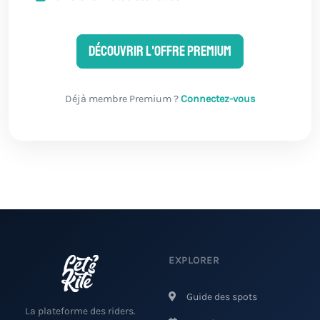
Découvrir l'offre Premium
Déjà membre Premium ?
Connectez-vous
EXPLORER
Guide des spots
La plateforme des riders.