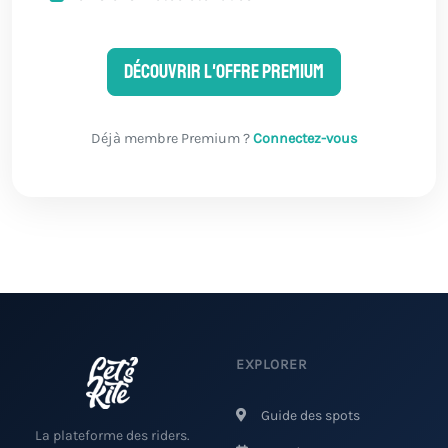
Découvrir l'offre Premium
Déjà membre Premium ?
Connectez-vous
EXPLORER
Guide des spots
La plateforme des riders.