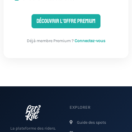
Découvrir l'offre Premium
Déjà membre Premium ?
Connectez-vous
EXPLORER
Guide des spots
La plateforme des riders.