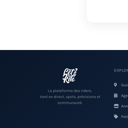
EXPLO
Gui
La plateforme des riders.
Age
Vent en direct, spots, prévisions et
communauté.
Ann
Pet