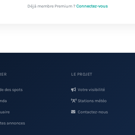
Déjà membre Premium ?
Connectez-vous
RER
LE PROJET
de des spots
Votre visibilité
nda
Stations météo
uaire
Contactez-nous
ites annonces