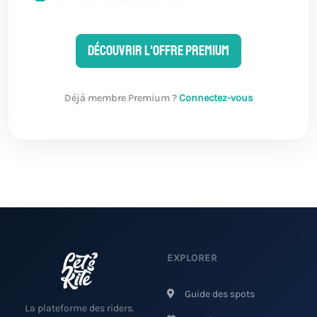
Découvrir l'offre Premium
Déjà membre Premium ?
Connectez-vous
EXPLORER
Guide des spots
La plateforme des riders.