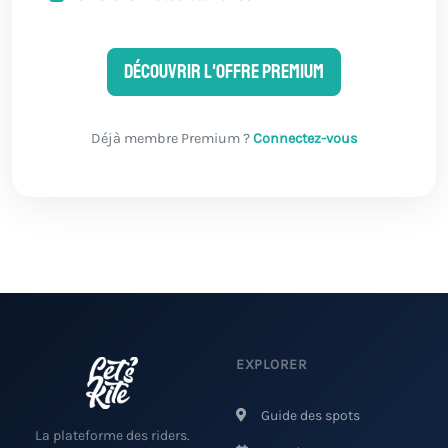
Découvrir l'offre Premium
Déjà membre Premium ?
Connectez-vous
EXPLORER
Guide des spots
La plateforme des riders.