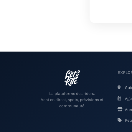
EXPLO
Gui
La plateforme des riders.
Age
Vent en direct, spots, prévisions et
communauté.
Ann
Pet