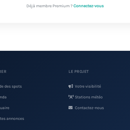
Déjà membre Premium ?
Connectez-vous
RER
LE PROJET
de des spots
Votre visibilité
nda
Stations météo
uaire
Contactez-nous
ites annonces