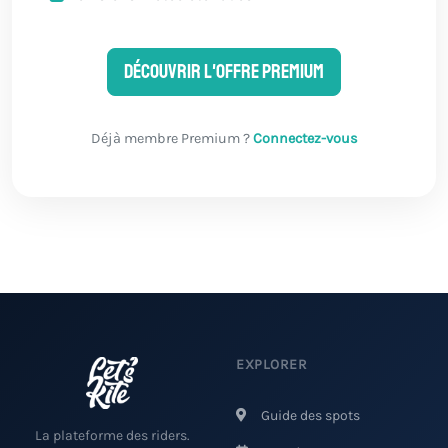
Découvrir l'offre Premium
Déjà membre Premium ?
Connectez-vous
EXPLORER
Guide des spots
La plateforme des riders.