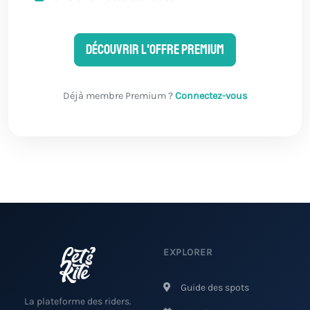
Découvrir l'offre Premium
Déjà membre Premium ?
Connectez-vous
EXPLORER
Guide des spots
La plateforme des riders.