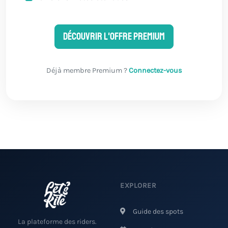
Découvrir l'offre Premium
Déjà membre Premium ?
Connectez-vous
EXPLORER
Guide des spots
La plateforme des riders.