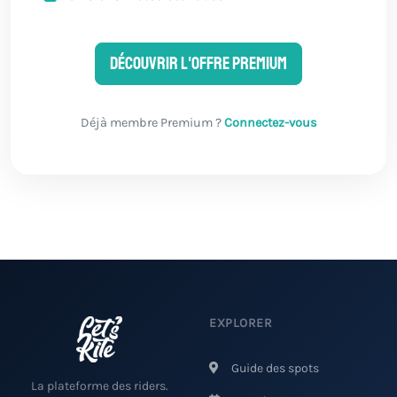
Découvrir l'offre Premium
Déjà membre Premium ?
Connectez-vous
EXPLORER
Guide des spots
La plateforme des riders.