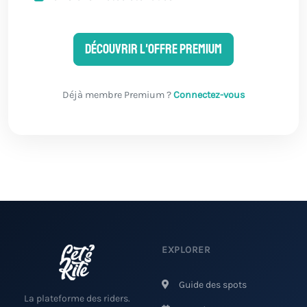
Découvrir l'offre Premium
Déjà membre Premium ?
Connectez-vous
EXPLORER
Guide des spots
La plateforme des riders.