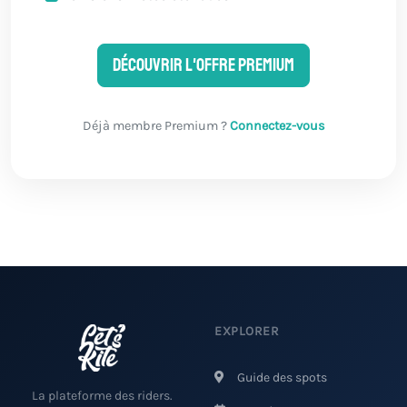
Découvrir l'offre Premium
Déjà membre Premium ?
Connectez-vous
EXPLORER
Guide des spots
La plateforme des riders.