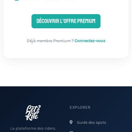
Découvrir l'offre Premium
Déjà membre Premium ?
Connectez-vous
EXPLORER
Guide des spots
La plateforme des riders.