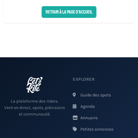
Retour à la page d'accueil
EXPLORER
Guide des spots
La plateforme des riders.
Agenda
Vent en direct, spots, prévisions
et communauté.
Annuaire
Petites annonces