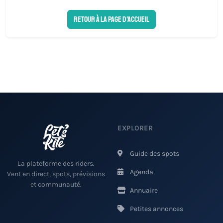
Retour à la page d'accueil
EXPLORER
Guide des spots
La plateforme des riders.
Agenda
Vent en direct, spots, prévisions
et communauté.
Annuaire
Petites annonces