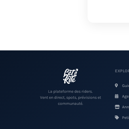
EXPLO
Gui
La plateforme des riders.
Age
Vent en direct, spots, prévisions et
communauté.
Ann
Pet