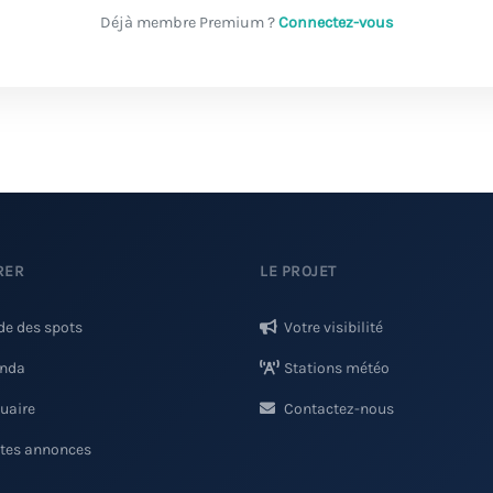
Déjà membre Premium ?
Connectez-vous
RER
LE PROJET
de des spots
Votre visibilité
nda
Stations météo
uaire
Contactez-nous
ites annonces