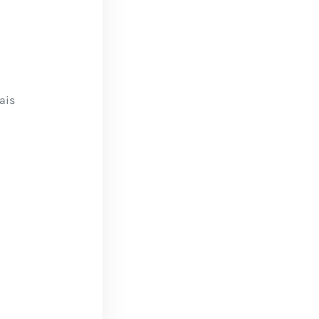
ais
s