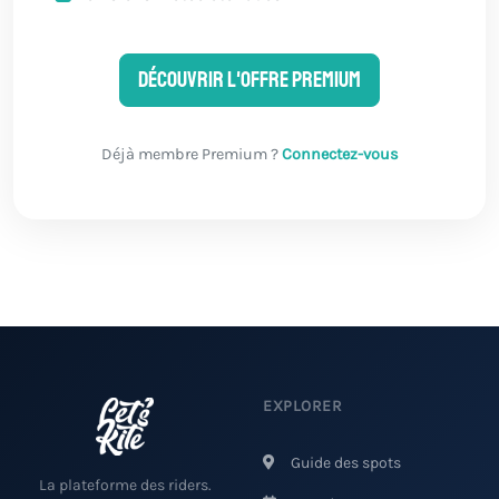
Découvrir l'offre Premium
Déjà membre Premium ?
Connectez-vous
EXPLORER
Guide des spots
La plateforme des riders.