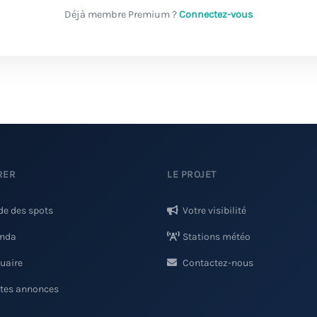
Déjà membre Premium ?
Connectez-vous
RER
LE PROJET
de des spots
Votre visibilité
nda
Stations météo
uaire
Contactez-nous
ites annonces