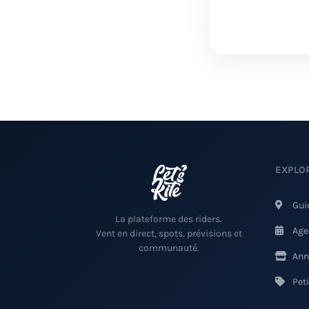
EXPLO
Gui
La plateforme des riders.
Age
Vent en direct, spots, prévisions et
communauté.
Ann
Pet