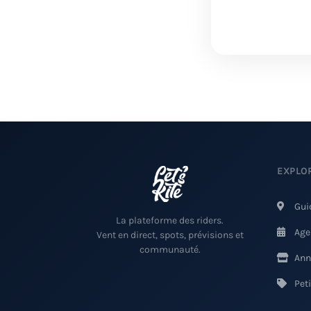
EXPLO
Gui
La plateforme des riders.
Age
Vent en direct, spots, prévisions et
communauté.
Ann
Pet