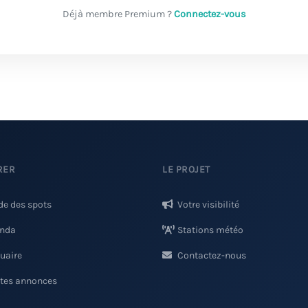
Déjà membre Premium ?
Connectez-vous
RER
LE PROJET
de des spots
Votre visibilité
nda
Stations météo
uaire
Contactez-nous
ites annonces