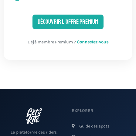
Découvrir l'offre Premium
Déjà membre Premium ?
Connectez-vous
EXPLORER
Guide des spots
La plateforme des riders.