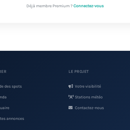
Déjà membre Premium ?
Connectez-vous
RER
LE PROJET
de des spots
Votre visibilité
nda
Stations météo
uaire
Contactez-nous
ites annonces