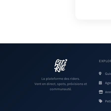
EXPLO
Gui
La plateforme des riders.
Age
Vent en direct, spots, prévisions et
communauté.
Ann
Pet