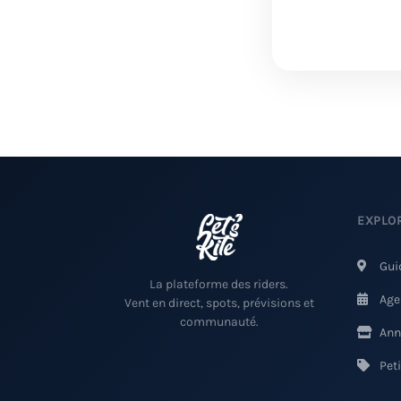
EXPLO
Gui
La plateforme des riders.
Age
Vent en direct, spots, prévisions et
communauté.
Ann
Pet