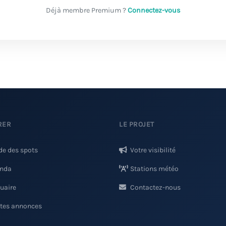
Déjà membre Premium ?
Connectez-vous
RER
LE PROJET
de des spots
Votre visibilité
nda
Stations météo
uaire
Contactez-nous
ites annonces