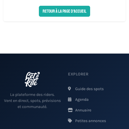
Retour à la page d'accueil
EXPLORER
Guide des spots
La plateforme des riders.
Agenda
Vent en direct, spots, prévisions
et communauté.
Annuaire
Petites annonces