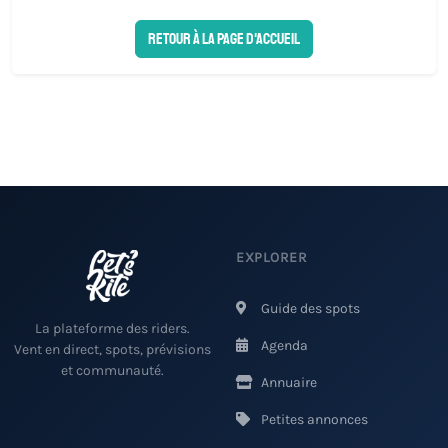
Retour à la page d'accueil
EXPLORER
Guide des spots
La plateforme des riders.
Agenda
Vent en direct, spots, prévisions
et communauté.
Annuaire
Petites annonces