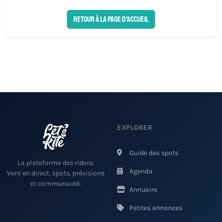
Retour à la page d'accueil
EXPLORER
Guide des spots
La plateforme des riders.
Agenda
Vent en direct, spots, prévisions
et communauté.
Annuaire
Petites annonces