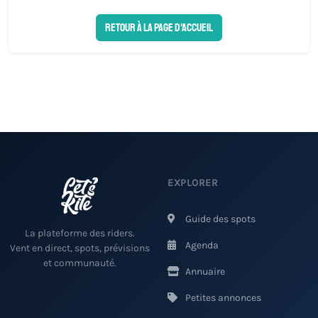
Retour à la page d'accueil
EXPLORER
Guide des spots
La plateforme des riders.
Agenda
Vent en direct, spots, prévisions
et communauté.
Annuaire
Petites annonces