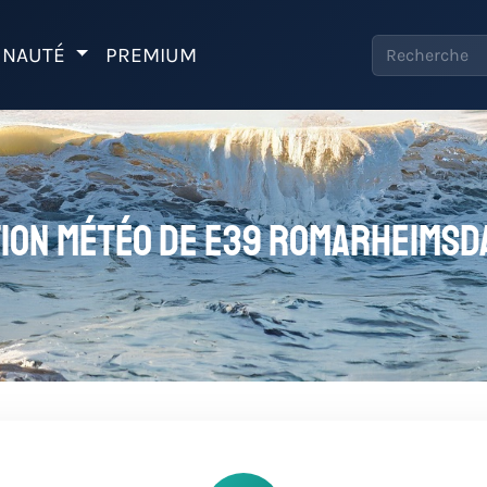
NAUTÉ
PREMIUM
tion météo de E39 ROMARHEIMSD