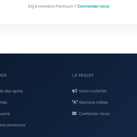
Déjà membre Premium ?
Connectez-vous
RER
LE PROJET
de des spots
Votre visibilité
nda
Stations météo
uaire
Contactez-nous
ites annonces