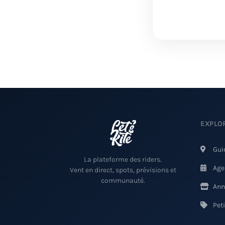
EXPLO
Gui
La plateforme des riders.
Age
Vent en direct, spots, prévisions et
communauté.
Ann
Pet