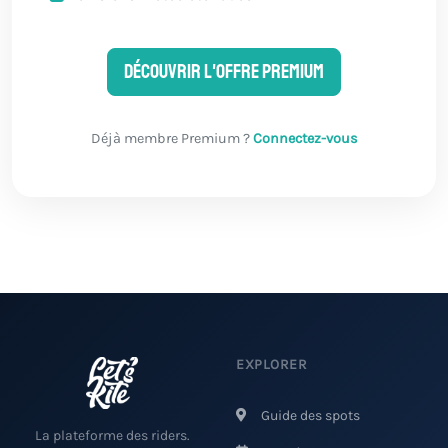
Découvrir l'offre Premium
Déjà membre Premium ?
Connectez-vous
EXPLORER
Guide des spots
La plateforme des riders.