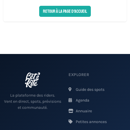
Retour à la page d'accueil
EXPLORER
Guide des spots
La plateforme des riders.
Agenda
Vent en direct, spots, prévisions
et communauté.
Annuaire
Petites annonces