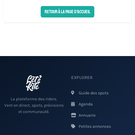
Retour à la page d'accueil
EXPLORER
Guide des spots
La plateforme des riders.
Agenda
Vent en direct, spots, prévisions
et communauté.
Annuaire
Petites annonces