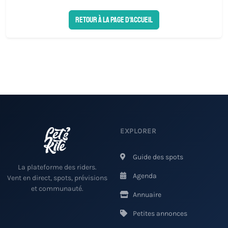
Retour à la page d'accueil
EXPLORER
Guide des spots
La plateforme des riders.
Agenda
Vent en direct, spots, prévisions
et communauté.
Annuaire
Petites annonces