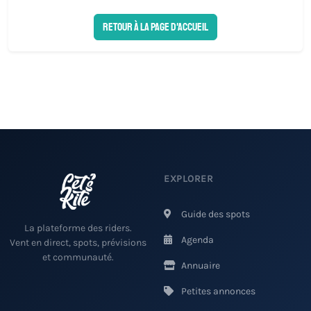
Retour à la page d'accueil
EXPLORER
Guide des spots
La plateforme des riders.
Agenda
Vent en direct, spots, prévisions
et communauté.
Annuaire
Petites annonces