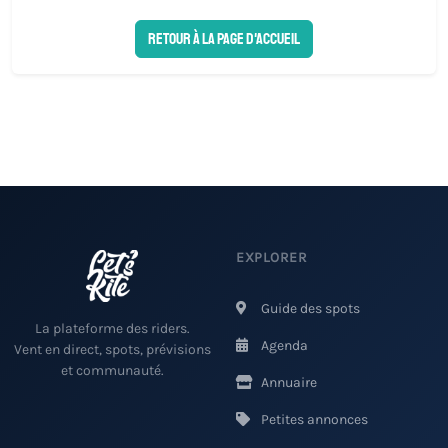
Retour à la page d'accueil
EXPLORER
Guide des spots
La plateforme des riders.
Agenda
Vent en direct, spots, prévisions
et communauté.
Annuaire
Petites annonces