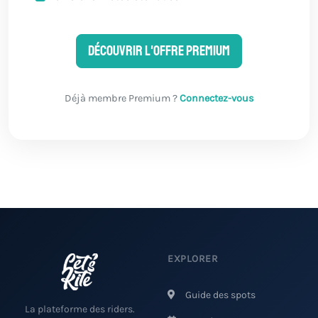
Découvrir l'offre Premium
Déjà membre Premium ?
Connectez-vous
EXPLORER
Guide des spots
La plateforme des riders.