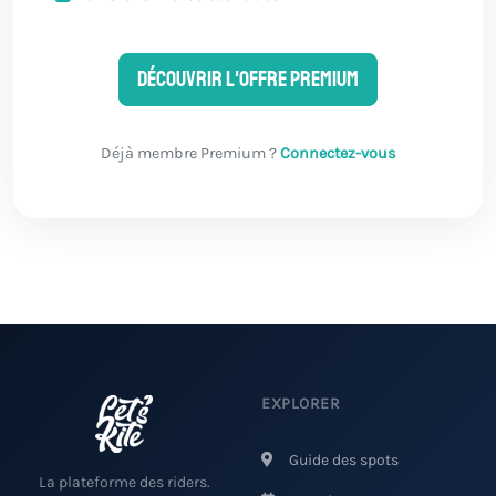
Découvrir l'offre Premium
Déjà membre Premium ?
Connectez-vous
EXPLORER
Guide des spots
La plateforme des riders.